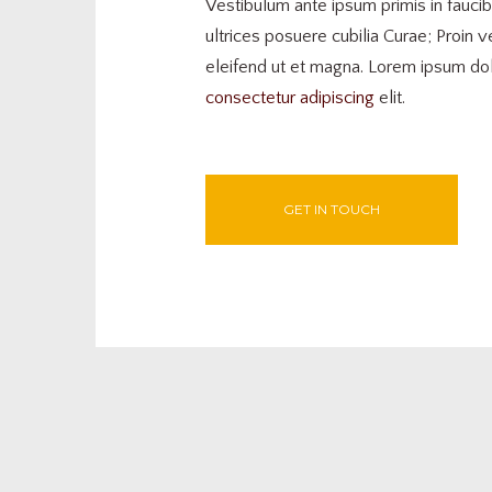
Vestibulum ante ipsum primis in faucib
ultrices posuere cubilia Curae; Proin v
eleifend ut et magna. Lorem ipsum dol
consectetur adipiscing
elit.
GET IN TOUCH