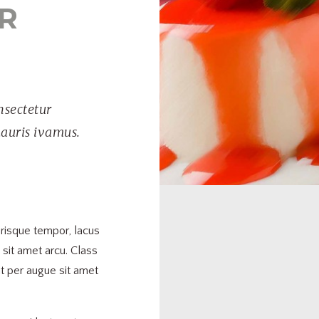
R
nsectetur
mauris ivamus.
lerisque tempor, lacus
 sit amet arcu. Class
nt per augue sit amet